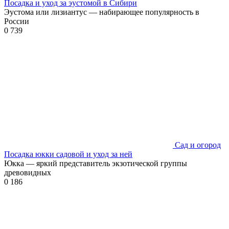
Посадка и уход за эустомой в Сибири
Эустома или лизиантус — набирающее популярность в
России
0
739
Сад и огород
Посадка юкки садовой и уход за ней
Юкка — яркий представитель экзотической группы
древовидных
0
186