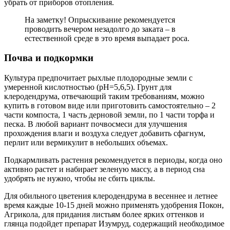
убрать от приборов отопления.
На заметку! Опрыскивание рекомендуется
проводить вечером незадолго до заката – в
естественной среде в это время выпадает роса.
Почва и подкормки
Культура предпочитает рыхлые плодородные земли с
умеренной кислотностью (рН=5,6,5). Грунт для
клеродендрума, отвечающий таким требованиям, можно
купить в готовом виде или приготовить самостоятельно – 2
части компоста, 1 часть дерновой земли, по 1 части торфа и
песка. В любой вариант почвосмеси для улучшения
прохождения влаги и воздуха следует добавить сфагнум,
перлит или вермикулит в небольших объемах.
Подкармливать растения рекомендуется в периоды, когда оно
активно растет и набирает зеленую массу, а в период сна
удобрять не нужно, чтобы не сбить циклы.
Для обильного цветения клеродендрума в весеннее и летнее
время каждые 10-15 дней можно применять удобрения Покон,
Агрикола, для придания листьям более ярких оттенков и
глянца подойдет препарат Изумруд, содержащий необходимое