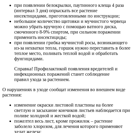
при появлении белокрылки, паутинного клеща 4 раза
(интервал 3 дня) опрыскать все растение
инсектицидами, приготовленными по инструкции;
небольшое количество щитовки и мучнистого червеца
можно убрать вручную с помощью ватного диска,
смоченного 8-9% спиртом, при сильном поражении
применить инсектициды;
при появлении грибка мучнистой росы, возникающего
из-за нехватки тепла, горшок нужно переставить в более
теплое место, поливать теплой водой и обработать
фунгицидами.
Справка! Профилактикой появления вредителей и
инфекционных поражений станет соблюдение
правил ухода за растением.
О нарушениях в уходе сообщат изменения во внешнем виде
растения:
изменение окраски листовой пластины на более
светлую и засыхание кончиков листьев наблюдается при
поливе холодной и жесткой водой;
пожелтел весь лист, кроме прожилок – растение
заболело хлорозом, для лечения которого применяют
хелат железа;