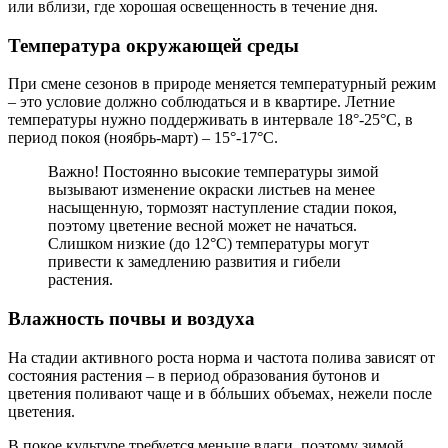
или вблизи, где хорошая освещенность в течение дня.
Температура окружающей среды
При смене сезонов в природе меняется температурный режим
– это условие должно соблюдаться и в квартире. Летние
температуры нужно поддерживать в интервале 18°-25°С, в
период покоя (ноябрь-март) – 15°-17°С.
Важно! Постоянно высокие температуры зимой
вызывают изменение окраски листьев на менее
насыщенную, тормозят наступление стадии покоя,
поэтому цветение весной может не начаться.
Слишком низкие (до 12°С) температуры могут
привести к замедлению развития и гибели
растения.
Влажность почвы и воздуха
На стадии активного роста норма и частота полива зависят от
состояния растения – в период образования бутонов и
цветения поливают чаще и в бóльших объемах, нежели после
цветения.
В покое культуре требуется меньше влаги, поэтому зимой