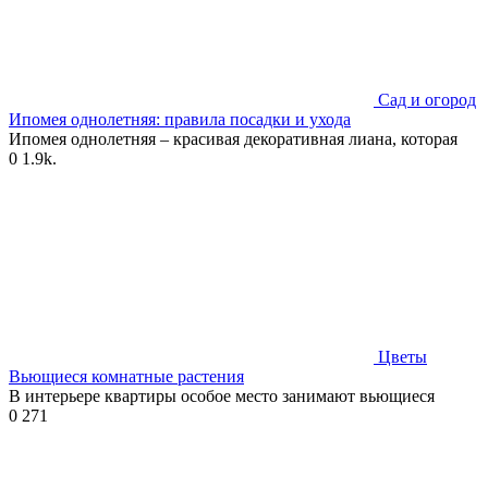
Сад и огород
Ипомея однолетняя: правила посадки и ухода
Ипомея однолетняя – красивая декоративная лиана, которая
0
1.9k.
Цветы
Вьющиеся комнатные растения
В интерьере квартиры особое место занимают вьющиеся
0
271