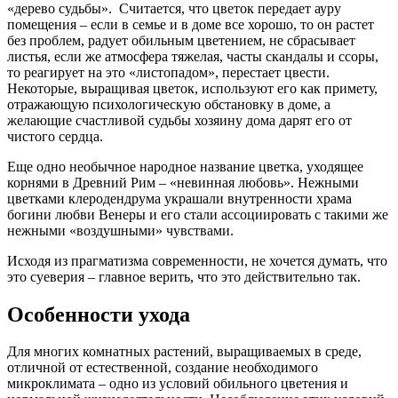
«дерево судьбы». Считается, что цветок передает ауру
помещения – если в семье и в доме все хорошо, то он растет
без проблем, радует обильным цветением, не сбрасывает
листья, если же атмосфера тяжелая, часты скандалы и ссоры,
то реагирует на это «листопадом», перестает цвести.
Некоторые, выращивая цветок, используют его как примету,
отражающую психологическую обстановку в доме, а
желающие счастливой судьбы хозяину дома дарят его от
чистого сердца.
Еще одно необычное народное название цветка, уходящее
корнями в Древний Рим – «невинная любовь». Нежными
цветками клеродендрума украшали внутренности храма
богини любви Венеры и его стали ассоциировать с такими же
нежными «воздушными» чувствами.
Исходя из прагматизма современности, не хочется думать, что
это суеверия – главное верить, что это действительно так.
Особенности ухода
Для многих комнатных растений, выращиваемых в среде,
отличной от естественной, создание необходимого
микроклимата – одно из условий обильного цветения и