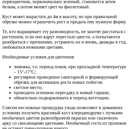
первоцветник, первоначально зеленый, становится затем
белым, а потом меняет цвет на фиолетовый.
Куст может вырастать до 4м в высоту, но при правильной
обрезке можно ограничить рост и придать ему нужную форму.
Те, кто выращивает эту разновидность, не захотят расстаться с
растением, если оно вдруг перестало цвести, а попытаются
разобраться с причинами, устранить их и вновь, дважды в год,
любоваться нежными цветами.
Необходимые условия для цветения:
зимовка, т.е. период покоя, при прохладной температуре
– 15°-17°С;
регулярное проведение санитарной и формирующей
обрезки для активации роста новых побегов;
светлое место;
проводить осеннюю пересадку в новый горшок;
обязательно подкармливать в период вегетации.
Совсем несложные процедуры ухода позволяют в домашних
условиях получить красивый куст клеродендрума с пучками
необычных цветов разнообразной окраски или сказочную
арку со свисающими цветками. Необычный гость из тропиков
не оставит равнодушным никого.