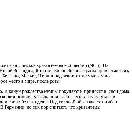
ияние английское хризантемовое общество (NCS). На
Новой Зеландии, Японии. Европейские страны привлекаются к
и, Бельгии, Мальте, Италии наделяют этим смыслом все
рое место в мире, после розы.
ью. В канун рождества немцы покупают и приносят в свои дома
зающий нищий. Хозяйка пригласила его в дом, укутала в
нием своих белых одежд. Над головой образовался нимб, а
 В Германии до сих пор считают, что хризантемы,