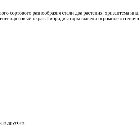
ого сортового разнообразия стали два растения: хризантема ин
енево-розовый окрас. Гибридизаторы вывели огромное оттеночно
раю другого.