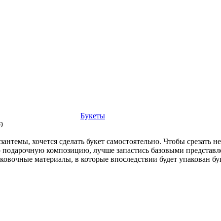
Букеты
9
нтемы, хочется сделать букет самостоятельно. Чтобы срезать нес
ю подарочную композицию, лучше запастись базовыми представл
аковочные материалы, в которые впоследствии будет упакован бук