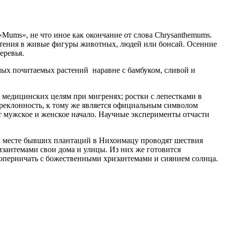
«Mums», не что иное как окончание от слова Chrysanthemums.
тения в живые фигуры животных, людей или бонсай. Осенние
еревья.
мых почитаемых растений наравне с бамбуком, сливой и
 медицинских целям при мигренях; ростки с лепестками в
епреклонность, к тому же является официальным символом
т мужское и женское начало. Научные эксперименты отчасти
а месте бывших плантаций в Нихонмацу проводят шествия
зантемами свои дома и улицы. Из них же готовится
 соперничать с божественными хризантемами и сиянием солнца.