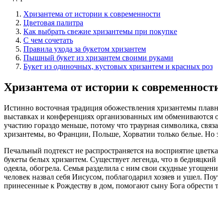
Хризантема от истории к современности
Цветовая палитра
Как выбрать свежие хризантемы при покупке
С чем сочетать
Правила ухода за букетом хризантем
Пышный букет из хризантем своими руками
Букет из одиночных, кустовых хризантем и красных роз
Хризантема от истории к современност
Истинно восточная традиция обожествления хризантемы плавно
выставках и конференциях организованных им обмениваются 
участию гораздо меньше, потому что траурная символика, связ
хризантемы, во Франции, Польше, Хорватии только белые. Но э
Печальный подтекст не распространяется на восприятие цветка
букеты белых хризантем. Существует легенда, что в бедняцкий
одеяла, обогрела. Семья разделила с ним свои скудные угощен
человек назвал себя Иисусом, поблагодарил хозяев и ушел. По
принесенные к Рождеству в дом, помогают сыну Бога обрести 