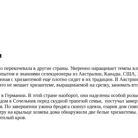
и
 перекочевала в другие страны. Уверенно наращивает темпы вл
опытом и знаниями селекционеры из Австралии, Канады, США, 
анная с хризантемой еще плотно сидит в их традиции. В Австри
то не мешает хризантеме, выращиваемой на срезку, занимать вто
 в Германии. В этой стране наоборот, они наделены особой рол
 дом в Сочельник перед скудной трапезой семьи, постучал замер
ия. По завершении ужина бродяга скинул одеяла, озарив дом сия
утру на крыльце хозяева дома обнаружили две белые хризантемы.
теплый кров.