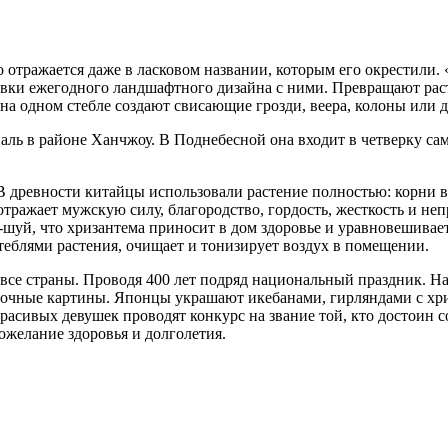
 отражается даже в ласковом названии, которым его окрестили. 
вки ежегодного ландшафтного дизайна с ними. Превращают рас
а одном стебле создают свисающие грозди, веера, колоны или д
ль в районе Ханчжоу. В Поднебесной она входит в четверку са
 древности китайцы использовали растение полностью: корни в
 отражает мужскую силу, благородство, гордость, жесткость и н
шуй, что хризантема приносит в дом здоровье и уравновешивае
теблями растения, очищает и тонизирует воздух в помещении.
все страны. Проводя 400 лет подряд национальный праздник. Н
точные картины. Японцы украшают икебанами, гирляндами с хри
красивых девушек проводят конкурс на звание той, кто достоин
пожелание здоровья и долголетия.