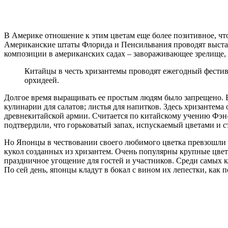
В Америке отношение к этим цветам еще более позитивное, что
Американские штаты Флорида и Пенсильвания проводят выста
композиции в американских садах – завораживающее зрелище, н
Китайцы в честь хризантемы проводят ежегодный фестива
орхидеей.
Долгое время выращивать ее простым людям было запрещено. В
кулинарии для салатов; листья для напитков. Здесь хризантема
древнекитайской армии. Считается по китайскому учению Фэн-
подтвердили, что горьковатый запах, испускаемый цветами и с
Но Японцы в чествовании своего любимого цветка превзошли 
кукол созданных из хризантем. Очень популярны крупные цве
праздничное угощение для гостей и участников. Среди самых 
По сей день, японцы кладут в бокал с вином их лепестки, как 