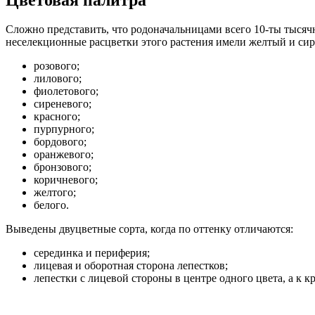
Сложно представить, что родоначальницами всего 10-ты тысячн
неселекционные расцветки этого растения имели желтый и сир
розового;
лилового;
фиолетового;
сиреневого;
красного;
пурпурного;
бордового;
оранжевого;
бронзового;
коричневого;
желтого;
белого.
Выведены двуцветные сорта, когда по оттенку отличаются:
серединка и периферия;
лицевая и оборотная сторона лепестков;
лепестки с лицевой стороны в центре одного цвета, а к к