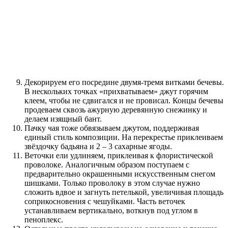
Декорируем его посредине двумя-тремя витками бечевы.
В нескольких точках «прихватываем» джут горячим
клеем, чтобы не сдвигался и не провисал. Концы бечевы
продеваем сквозь ажурную деревянную снежинку и
делаем изящный бант.
Пачку чая тоже обвязываем джутом, поддерживая
единый стиль композиции. На перекрестье приклеиваем
звёздочку бадьяна и 2 – 3 сахарные ягоды.
Веточки ели удлиняем, приклеивая к флористической
проволоке. Аналогичным образом поступаем с
предварительно окрашенными искусственным снегом
шишками. Только проволоку в этом случае нужно
сложить вдвое и загнуть петелькой, увеличивая площадь
соприкосновения с чешуйками. Часть веточек
устанавливаем вертикально, воткнув под углом в
пеноплекс.