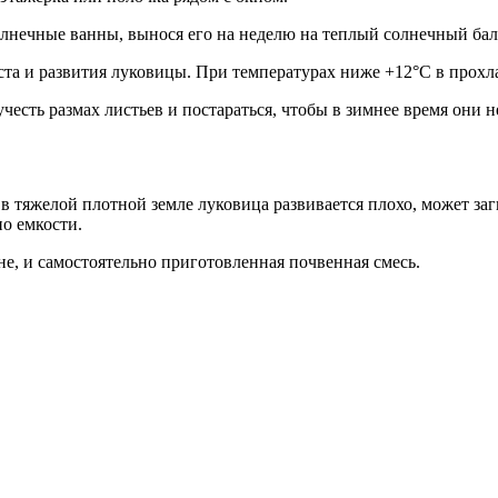
лнечные ванны, вынося его на неделю на теплый солнечный балко
та и развития луковицы. При температурах ниже +12°С в прохлад
есть размах листьев и постараться, чтобы в зимнее время они н
 тяжелой плотной земле луковица развивается плохо, может загн
но емкости.
е, и самостоятельно приготовленная почвенная смесь.