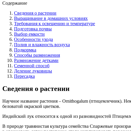
Содержание
Сведения о растении
Выращивание в домашних условиях
Требования к освещению и температуре
Подготовка почвы
Выбор емкости
Особенности ухода
Полив и влажность воздуха
Подкормка
Способы размножения
Размножение детками
Семенной способ
Деление луковицы
Пересадка
Сведения о растении
Научное название растения – Ornithogalum (птицемлечник). Нек
беловатой окраской цветков.
Индийский лук относится к одной из разновидностей Птицемле
В природе травянистая культура семейства Спаржевые произр