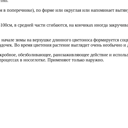
тно.
м в поперечнике), по форме или округлая или напоминает вытя
00см, в средней части сгибаются, на кончиках иногда закручив
 в начале зимы на верхушке длинного цветоноса формируется со
ездочек. Во время цветения растение выглядит очень необычно и
кробное, обезболивающее, ранозаживляющее действие и использ
процессах в носоглотке. Применяют только наружно.