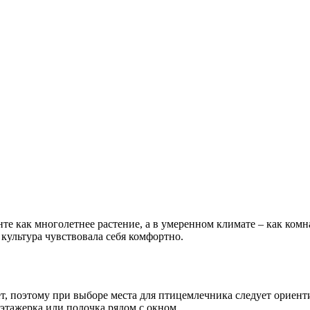
е как многолетнее растение, а в умеренном климате – как комн
культура чувствовала себя комфортно.
 поэтому при выборе места для птицемлечника следует ориентир
этажерка или полочка рядом с окном.