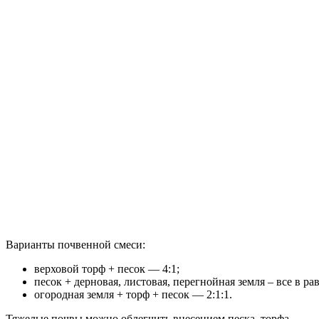
Варианты почвенной смеси:
верховой торф + песок — 4:1;
песок + дерновая, листовая, перегнойная земля – все в ра
огородная земля + торф + песок — 2:1:1.
Тяжелые почвы можно облегчить внесением песка, торфа.