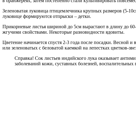
в оранжереях, затем постепенно стали культивировать повсемес
Зеленоватая луковица птицемлечника крупных размеров (5-10с
луковице формируются отпрыски – детки.
Прикорневые листья шириной до 5см вырастают в длину до 60-1
жгучими свойствами. Некоторые разновидности ядовиты.
Цветение начинается спустя 2-3 года после посадки. Весной и
или зеленоватых с беловатой каемкой на лепестках цветков-зв
Справка! Сок листьев индийского лука оказывает антими
заболеваний кожи, суставных болезней, воспалительных 