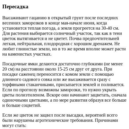
Пересадка
Высаживают гацанию в открытый грунт после последних
весенних заморозков в конце мая-начале июня, когда
установится теплая погода, а земля прогреется на 30-40 см.
Для растения выбирается солнечный участок, так как в тени
цветок вытягивается и не цветет. Почва предпочтительней
легкая, нейтральная, плодородная с хорошим дренажем. Не
любит глинистые земли, но в то же время вполне может расти
на каменистых участках.
Посадочные ямки делаются достаточно глубокими (не менее
20 см) на расстоянии около 15-25 см друг от друга. При
посадке саженец переносится с комом земли с помощью
длинного садового совка или же высаживается сразу с
торфяными стаканчиками, присыпается землей и поливается.
Если по прогнозу возможны заморозки, то нужно укрыть
цветы полиэтиленом. Вскоре они начинают зацветать, сначала
одиночными цветками, а по мере развития образуя все больше
и больше соцветий.
Если же цветок не зацвел после высадки, вероятней всего
были нарушены агротехнические требования. Причинами
могут стать: