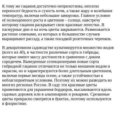
К тому же гацания достаточно неприхотлива, неплохо
переносит бедность и сухость почв, а также жару и колебания
температур, включая небольшие заморозки. Главное условие
её полноценного роста и цветения – солнце, навстречу
которому гацания раскрывает свои красивые лепестки. В
пасмурные дни и на ночь цветы закрываются. Размножается
растение семенами, из которых в большинстве случаев
выращивают рассаду, а также посадкой розеточных черенков.
В декоративном садоводстве культивируется множество видов
(всего их 40), в частности различные сорта и гибриды,
которые имеют массу достоинств в сравнении с диким
сородичем. Выведенные селекционерами новые сорта
гибридной гацании отличаются не только внешним видом и
окрасом, но и характеризуются более длительным цветением,
включая первые месяцы осени, а также устойчивостью к
неблагоприятным условиям. Поэтому их можно разводить во
многих регионах России. В саду эти красивые цветы
применяются для украшения бордюров, высаживаются вдоль
садовых дорожек или в альпинариях и рокариях. Срезанные
цветы прекрасно смотрятся в букетах, поэтому используются
в флористике.