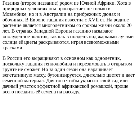
Газания (второе название) родом из Южной Африки. Хотя в
природных условиях она произрастает не только в
Мозамбике, но и в Австралии на прибрежных дюнах и
обочинах. В Европе гацания известна с XVII ст. На родине
растение является многолетником со сроком жизни около 20
лет. В странах Западной Европы газанию называют
«полуденное золото», так как в полдень под жаркими лучами
солнца её цветы раскрываются, играя всевозможными
красками.
В России его выращивают в основном как однолетник,
поскольку гацания теплолюбива и перезимовать в открытом
грунте не сможет. Но за один сезон она наращивает
вегетативную массу, бутонизируется, длительно цветет и дает
семенной материал. Для того чтобы украсить свой сад или
дачный участок эффектной африканской ромашкой, проще
всего посадить её семена на рассаду.