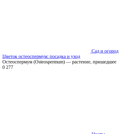
Сад и огород
Цветок остеоспермум: посадка и уход
Остеоспермум (Osteospermum) — растение, пришедшее
0
277