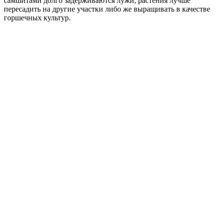
самшитами долго задерживаются лужи, растения лучше
пересадить на другие участки либо же выращивать в качестве
горшечных культур.