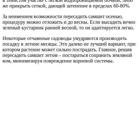
в тенистом участке с легкой водопроницаемой почвой, либо
же прикрыть сеткой, дающей затенение в пределах 60-80%.
За неимением возможности пересадить самшит осенью,
процедуру можно отложить и до весны. Если высадить вечно
зеленый кустарник ранней весной, то он адаптируется легко.
Некоторые отчаянные садоводы умудряются производить
посадку в летние месяцы. Это далеко не лучший вариант, при
котором растение может сильно пострадать. Главное, решив
пересадить самшит летом – постараться сохранить земляной
ком, минимизируя повреждение корневой системы.