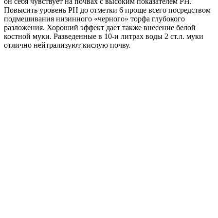
он себя чувствует на почвах с высоким показателем PН.
Повысить уровень РН до отметки 6 проще всего посредством
подмешивания низинного «черного» торфа глубокого
разложения. Хороший эффект дает также внесение белой
костной муки. Разведенные в 10-и литрах воды 2 ст.л. муки
отлично нейтрализуют кислую почву.