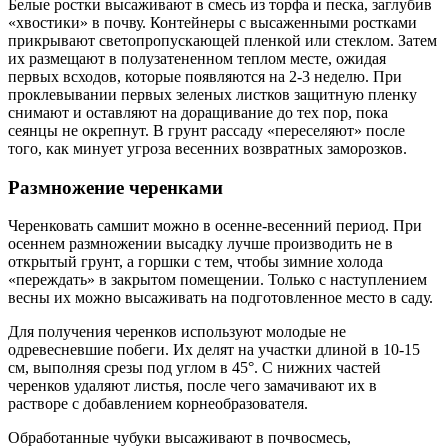
Белые ростки высаживают в смесь из торфа и песка, заглубив
«хвостики» в почву. Контейнеры с высаженными ростками
прикрывают светопропускающей пленкой или стеклом. Затем
их размещают в полузатененном теплом месте, ожидая
первых всходов, которые появляются на 2-3 неделю. При
проклевывании первых зеленых листков защитную пленку
снимают и оставляют на доращивание до тех пор, пока
сеянцы не окрепнут. В грунт рассаду «переселяют» после
того, как минует угроза весенних возвратных заморозков.
Размножение черенками
Черенковать самшит можно в осенне-весенний период. При
осеннем размножении высадку лучше производить не в
открытый грунт, а горшки с тем, чтобы зимние холода
«переждать» в закрытом помещении. Только с наступлением
весны их можно высаживать на подготовленное место в саду.
Для получения черенков используют молодые не
одревесневшие побеги. Их делят на участки длиной в 10-15
см, выполняя срезы под углом в 45°. С нижних частей
черенков удаляют листья, после чего замачивают их в
растворе с добавлением корнеобразователя.
Обработанные чубуки высаживают в почвосмесь,