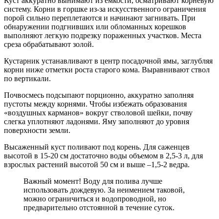
Куст аккуратно вынимают из емкости, осматривают корневую
систему. Корни в горшке из-за искусственного ограничения
порой сильно переплетаются и начинают загнивать. При
обнаружении подгнивших или обломанных корешков
выполняют легкую подрезку пораженных участков. Места
среза обрабатывают золой.
Кустарник устанавливают в центр посадочной ямы, заглубляя
корни ниже отметки роста старого кома. Выравнивают ствол
по вертикали.
Почвосмесь подсыпают порционно, аккуратно заполняя
пустоты между корнями. Чтобы избежать образования
«воздушных карманов» вокруг стволовой шейки, почву
слегка уплотняют ладонями. Яму заполняют до уровня
поверхности земли.
Высаженный куст поливают под корень. Для саженцев
высотой в 15-20 см достаточно воды объемом в 2,5-3 л, для
взрослых растений высотой 50 см и выше –1,5-2 ведра.
Важный момент! Воду для полива лучше
использовать дождевую. За неимением таковой,
можно ограничиться и водопроводной, но
предварительно отстоянной в течение суток.