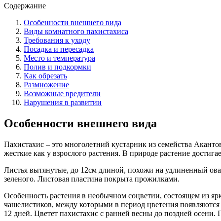
Содержание
Особенности внешнего вида
Виды комнатного пахистахиса
Требования к уходу
Посадка и пересадка
Место и температура
Полив и подкормки
Как обрезать
Размножение
Возможные вредители
Нарушения в развитии
Особенности внешнего вида
Пахистахис – это многолетний кустарник из семейства Акантов
жесткие как у взрослого растения. В природе растение достига
Листья вытянутые, до 12см длиной, похожи на удлиненный овал
зеленого. Листовая пластина покрыта прожилками.
Особенность растения в необычном соцветии, состоящем из яр
чашелистиков, между которыми в период цветения появляются б
12 дней. Цветет пахистахис с ранней весны до поздней осени. 