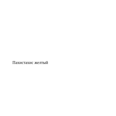
Пахистахис желтый