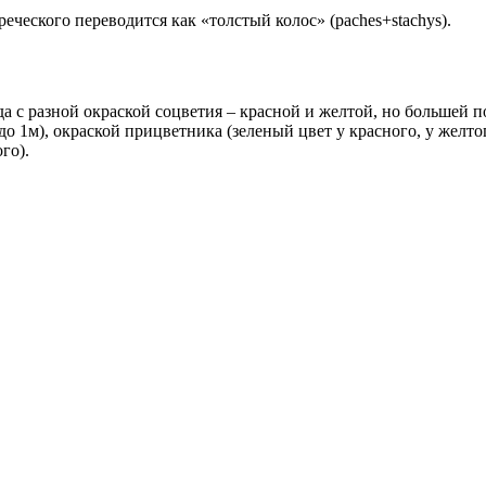
реческого переводится как «толстый колос» (paches+stachys).
с разной окраской соцветия – красной и желтой, но большей п
 до 1м), окраской прицветника (зеленый цвет у красного, у жел
го).