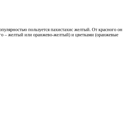
опулярностью пользуется пахистахис желтый. От красного он
того – желтый или оранжево-желтый) и цветками (оранжевые