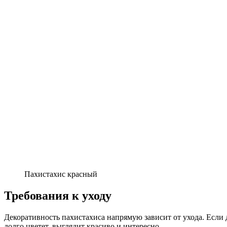
Пахистахис красный
Требования к уходу
Декоративность пахистахиса напрямую зависит от ухода. Если 
долго цветет, выглядит красиво и интересно.