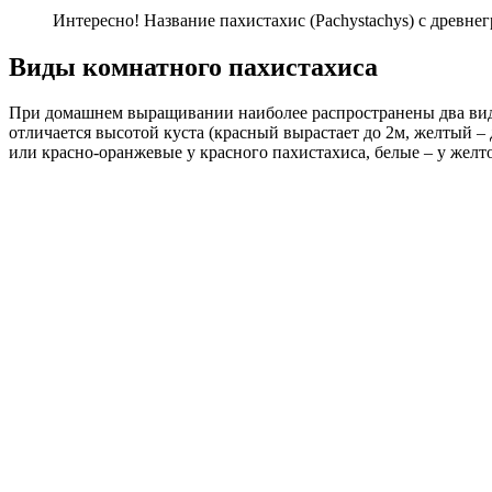
Интересно! Название пахистахис (Pachystachys) с древнег
Виды комнатного пахистахиса
При домашнем выращивании наиболее распространены два вида 
отличается высотой куста (красный вырастает до 2м, желтый –
или красно-оранжевые у красного пахистахиса, белые – у желто