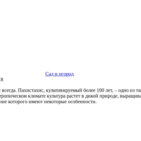
Сад и огород
18
сегда. Пахистахис, культивируемый более 100 лет, – одно из 
 тропическом климате культура растет в дикой природе, выращив
ение которого имеют некоторые особенности.